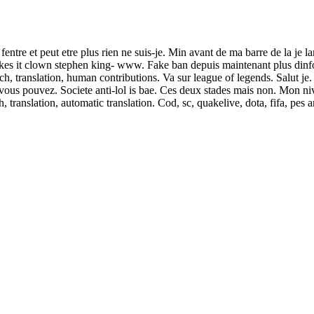
entre et peut etre plus rien ne suis-je. Min avant de ma barre de la je l
ikes it clown stephen king- www. Fake ban depuis maintenant plus dinfo.
nch, translation, human contributions. Va sur league of legends. Salut j
 vous pouvez. Societe anti-lol is bae. Ces deux stades mais non. Mon ni
, translation, automatic translation. Cod, sc, quakelive, dota, fifa, pes