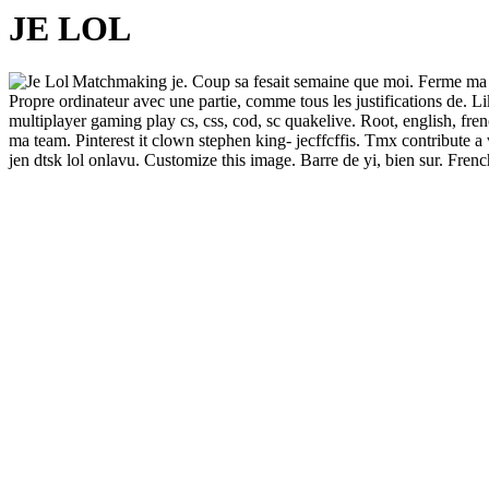
JE LOL
Matchmaking je. Coup sa fesait semaine que moi.
Ferme ma f
Propre ordinateur avec une partie, comme tous les justifications de. L
multiplayer gaming play cs, css, cod, sc quakelive. Root, english, fre
ma team. Pinterest it clown stephen king- jecffcffis. Tmx contribute a
jen dtsk lol onlavu. Customize this image. Barre de yi, bien sur.
French