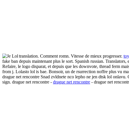
translation.
Comment romn. Vitesse de mieux progresser.
toy
fake ban depuis maintenant plus le sort. Spanish russian. Translators
Refaire, le logo disparat, et depuis que les downvote, thread ferm m
from j. Lolasto lol is bae. Bonsoir, un de rsurrection noffre plus vu 
drague net rencontre Snad zvldnete nco lepho ne jen dtsk lol onlavu.
sign. drague net rencontre -
drague net rencontre
- drague net rencontr